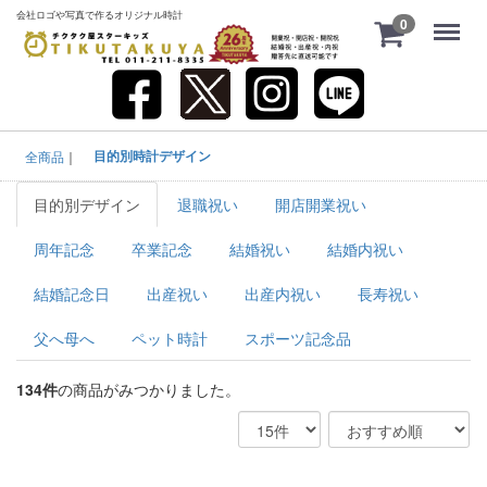
会社ロゴや写真で作るオリジナル時計
Menu
0
目的別時計デザイン
全商品
目的別デザイン
退職祝い
開店開業祝い
周年記念
卒業記念
結婚祝い
結婚内祝い
結婚記念日
出産祝い
出産内祝い
長寿祝い
父へ母へ
ペット時計
スポーツ記念品
134
件
の商品がみつかりました。