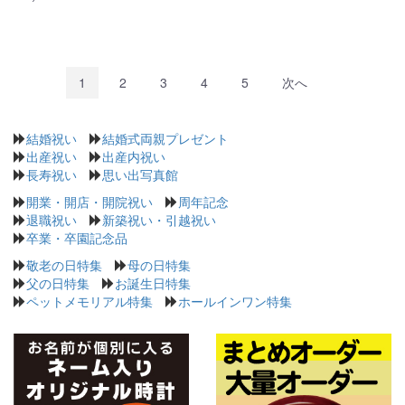
1
2
3
4
5
次へ
結婚祝い
結婚式両親プレゼント
出産祝い
出産内祝い
長寿祝い
思い出写真館
開業・開店・開院祝い
周年記念
退職祝い
新築祝い・引越祝い
卒業・卒園記念品
敬老の日特集
母の日特集
父の日特集
お誕生日特集
ペットメモリアル特集
ホールインワン特集