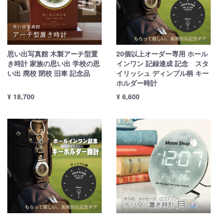
思い出写真館 木製アーチ型置
20個以上オーダー専用 ホール
き時計 家族の思い出 学校の思
インワン 記録達成 記念 スタ
い出 廃校 閉校 旧車 記念品
イリッシュ ディンプル柄 キー
ホルダー時計
¥ 18,700
¥ 6,600