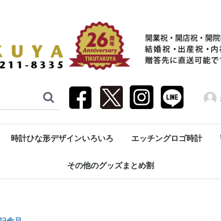
時計ひな形デザインいろいろ
エッチングロゴ時計
園記念（生徒へ・先生へ）
祝い（子育て感謝状）
祝い（親へ・親族へ）
振り子時計
壁掛け時計
置き時計
ブック型時計
目覚まし時計
懐中時計・コンパクト時計
彫刻（エッチング加工）
その他のグッズまとめ割
記念品