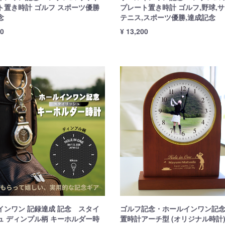
ト置き時計 ゴルフ スポーツ優勝
プレート置き時計 ゴルフ,野球,サ
念
テニス,スポーツ優勝,達成記念
80
¥ 13,200
インワン 記録達成 記念 スタイ
ゴルフ記念・ホールインワン記
ュ ディンプル柄 キーホルダー時
置時計アーチ型 (オリジナル時計