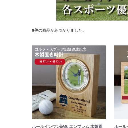
9
件
の商品がみつかりました。
ホールインワン記念 エンブレム 木製置
ホール