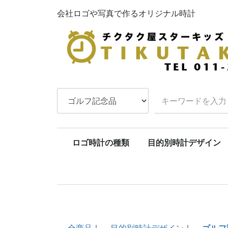
会社ロゴや写真で作るオリジナル時計
ロゴ時計の種類
目的別時計デザイン
壁掛け時計各種
目覚まし時計各種
置き時計・ブック型時計
腕時計・懐中時計 各種
振り子時計各種
まとめオーダーの時計
退職祝い
開店・開業祝い
会社周年記念
結婚祝い
結婚記念日
出産祝い
長寿祝い
父へ・母へ
ペット時計
ゴルフ記念品
卒業卒
結婚内
出産内
全商品
目的別時計デザイン
ゴルフ