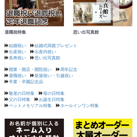
退職祝特集
思い出写真館
結婚祝い
結婚式両親プレゼント
出産祝い
出産内祝い
長寿祝い
思い出写真館
開業・開店・開院祝い
周年記念
退職祝い
新築祝い・引越祝い
卒業・卒園記念品
敬老の日特集
母の日特集
父の日特集
お誕生日特集
ペットメモリアル特集
ホールインワン特集