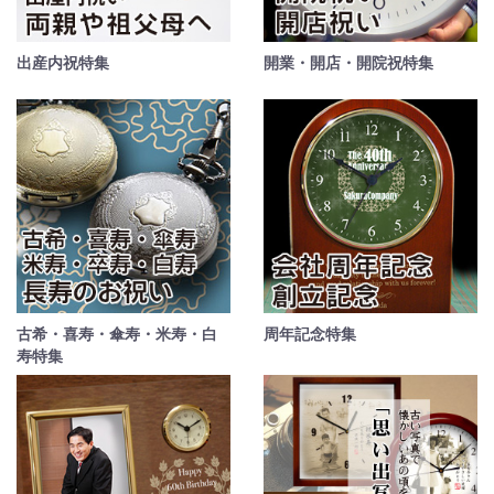
出産内祝特集
開業・開店・開院祝特集
古希・喜寿・傘寿・米寿・白
周年記念特集
寿特集