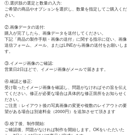
①.選択肢の選定と数量の入力:
ご希望の商品やオプションを選択し、数量を指定してご購入くだ
さい。
②.画像データの送付:
購入が完了したら、画像データを送付してください。
下記「商品の製作手順・画像の送付」に関する指示に従い、画像
送信フォーム、メール、またはLINEから画像の送付をお願いしま
す。
③.イメージ画像のご確認:
営業日2日ほどで、イメージ画像がメールで届きます。
④.確認と修正:
受け取ったイメージ画像を確認し、問題がなければその旨を伝え
てください。修正が必要な場合は具体的な修正箇所をお知らせく
ださい。
ご注意：レイアウト後の写真画像の変更や複数のレイアウトの要
望がある場合は別途料金（2000円）を追加させて頂きます
⑤.校了後、制作開始:
ご確認後、問題がなければ制作を開始します。OKをいただいた