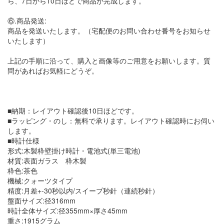
ら、7日から10日ほどで商品が完成します。
⑥.商品発送:
商品を発送いたします。（宅配便のお問い合わせ番号をお知らせ
いたします）
上記の手順に沿って、購入と画像等のご用意をお願いします。質
問があればお気軽にどうぞ。
■納期：レイアウト確認後10日ほどです。
■ラッピング・のし：無料で承ります。レイアウト確認時にお伺い
します。
■時計仕様
形式:木製枠壁掛け時計・電池式(単三電池)
材質:表面ガラス 枠木製
枠色:茶色
機械:クォーツタイプ
精度:月差+-30秒以内/スイープ秒針（連続秒針）
盤面サイズ:径316mm
時計全体サイズ:径355mm×厚さ45mm
重さ:1915グラム