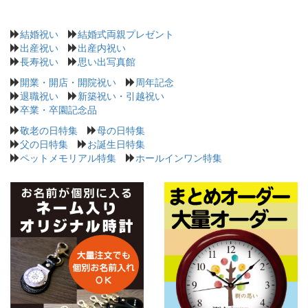
結婚祝い
結婚式両親プレゼント
出産祝い
出産内祝い
長寿祝い
思い出写真館
開業・開店・開院祝い
周年記念
退職祝い
新築祝い・引越祝い
卒業・卒園記念品
敬老の日特集
母の日特集
父の日特集
お誕生日特集
ペットメモリアル特集
ホールインワン特集