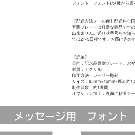
フォント：フォントは4種から選
【配送方法メール便】配送料全国
寄贈プレートは軽量な商品ですの
出来ません。送り状番号をお知
では2〜3日程です。お届け先の
【詳細】
目的：記念品寄贈プレート。お
材質：アクリル
印字方法：レーザー彫刻
サイズ：95mm×45mm×厚み約1.
制作日数：約1週間
オプション加工：裏面に粘着テ