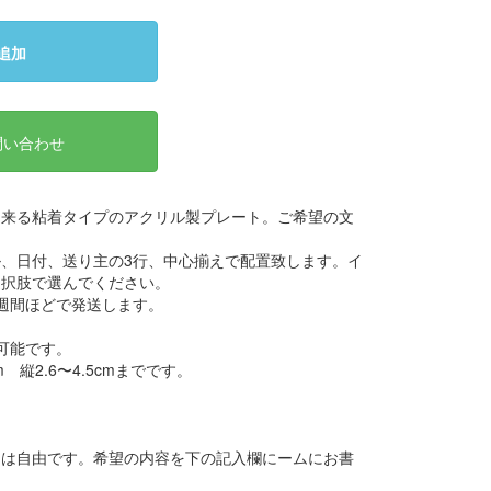
追加
問い合わせ
出来る粘着タイプのアクリル製プレート。ご希望の文
、日付、送り主の3行、中心揃えで配置致します。イ
選択肢で選んでください。
週間ほどで発送します。
可能です。
 縦2.6〜4.5cmまでです。
ジは自由です。希望の内容を下の記入欄にームにお書