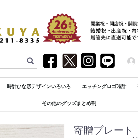
時計ひな形デザインいろいろ
エッチングロゴ時計
園記念（生徒へ・先生へ）
祝い（子育て感謝状）
祝い（親へ・親族へ）
振り子時計
壁掛け時計
置き時計
ブック型時計
目覚まし時計
懐中時計・コンパクト時計
彫刻（エッチング加工）
その他のグッズまとめ割
寄贈プレート