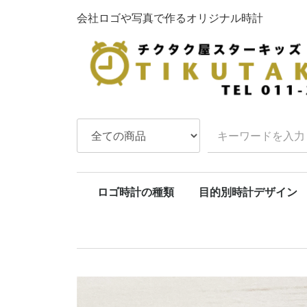
会社ロゴや写真で作るオリジナル時計
ロゴ時計の種類
目的別時計デザイン
壁掛け時計各種
目覚まし時計各種
置き時計・ブック型時計
腕時計・懐中時計 各種
振り子時計各種
まとめオーダーの時計
退職祝い
開店・開業祝い
会社周年記念
結婚祝い
結婚記念日
出産祝い
長寿祝い
父へ・母へ
ペット時計
ゴルフ記念品
卒業卒
結婚内
出産内