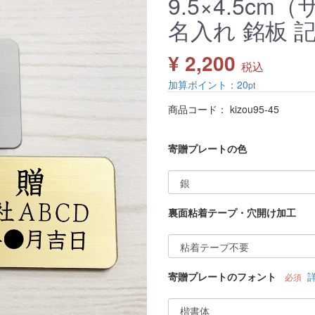
9.5×4.5c
名入れ 銘板 
¥ 2,200
税込
加算ポイント：
20
pt
商品コード：
kizou95-45
寄贈プレートの色
裏面粘着テープ・穴開け加工
寄贈プレートのフォント
必須