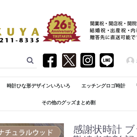
時計ひな形デザインいろいろ
エッチングロゴ時計
園記念（生徒へ・先生へ）
祝い（子育て感謝状）
祝い（親へ・親族へ）
振り子時計
壁掛け時計
置き時計
ブック型時計
目覚まし時計
懐中時計・コンパクト時計
彫刻（エッチング加工）
その他のグッズまとめ割
感謝状時計 