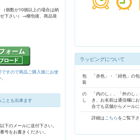
。（個数が10個以上の場合は納
せ下さい）→梱包後、商品発
ラッピングについて
要ですので商品ご購入後にお使
包
「赤色」・「紺色」の包
い。
装
の
「内のし」、「外のし」
し
き、お名前は通信欄にお
ることも出来ます
合でも店舗からメールに
詳細は
こちら
をご覧下さ
以下のメールに送付下さい。
番号をお書きください。