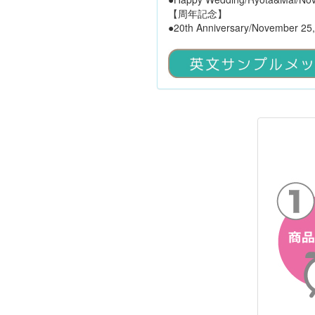
【周年記念】
●20th Anniversary/November 25