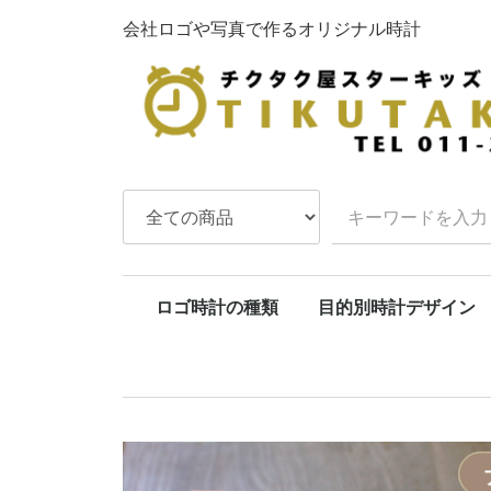
会社ロゴや写真で作るオリジナル時計
ロゴ時計の種類
目的別時計デザイン
壁掛け時計各種
目覚まし時計各種
置き時計・ブック型時計
腕時計・懐中時計 各種
振り子時計各種
まとめオーダーの時計
退職祝い
開店・開業祝い
会社周年記念
結婚祝い
結婚記念日
出産祝い
長寿祝い
父へ・母へ
ペット時計
ゴルフ記念品
卒業卒
結婚内
出産内