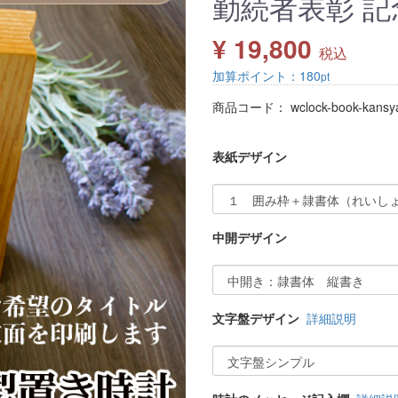
勤続者表彰 記
¥ 19,800
税込
加算ポイント：
180
pt
商品コード：
wclock-book-kansy
表紙デザイン
中開デザイン
文字盤デザイン
詳細説明