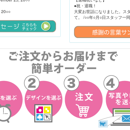
●祝・退職！
, 20○○
大変お世話になりました。ス
て。 /○○年○月○日スタッフ一