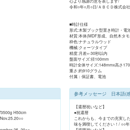
心より感謝の意を表します/
令和○年○月○日/ＡＢＣＤ株式会
■時計仕様
形式:木製ブック型置き時計・電池
材質:本体(MDF形成、自然木タ
枠色:ナチュラルウッド
機械:クォーツタイプ
精度:月差+-30秒以内
盤面サイズ:径100mm
時計全体サイズ:148mmx高さ170
重さ:約910グラム
付属：保証書、電池
参考メッセージ 日本語(
【還暦祝いなど】
/W3500g H50cm
●祝還暦
/Nov.25.20○○
これからも、今までの充実し
味を満喫してください！/ ○○年
ember 25, 20○○
【退職祝いなど】