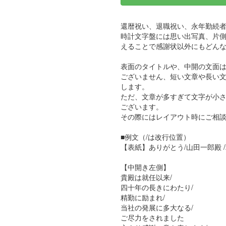
還暦祝い、退職祝い、永年勤続
時計文字盤には思い出写真、片
えることで感謝状以外にもどん
表面のタイトルや、中開の文面
ございません、短い文章や長い
します。
ただ、文章が多すぎて文字が小
ございます。
その際にはレイアウト時にご相
■例文（/は改行位置）
【表紙】ありがとう/山田一郎殿 /2
【中開き左側】
貴殿は就任以来/
四十年の長きにわたり/
精勤に励まれ/
当社の発展に多大なる/
ご尽力をされました