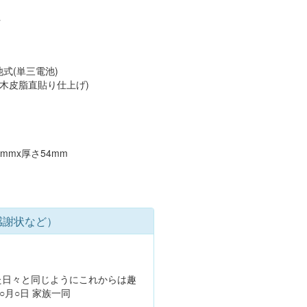
社
式(単三電池)
モ木皮脂直貼り仕上げ)
mmx厚さ54mm
感謝状など）
た日々と同じようにこれからは趣
○月○日 家族一同